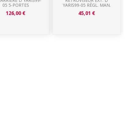
 ARRIÈRE D YARIS99-
RÉTROVISEUR EXT. D
05 5-PORTES
YARIS99-05 RÈGL. MAN.
126,00 €
45,01 €