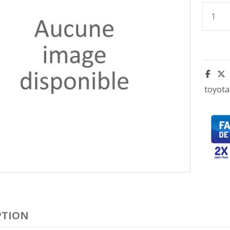
toyota
PTION