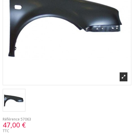
Référence
57063
47,00 €
TTC