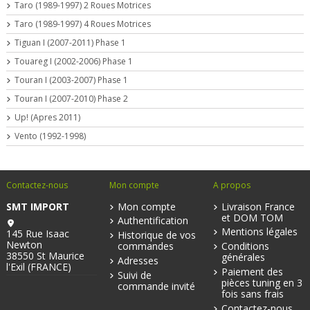
Taro (1989-1997) 2 Roues Motrices
Taro (1989-1997) 4 Roues Motrices
Tiguan I (2007-2011) Phase 1
Touareg I (2002-2006) Phase 1
Touran I (2003-2007) Phase 1
Touran I (2007-2010) Phase 2
Up! (Apres 2011)
Vento (1992-1998)
Contactez-nous
Mon compte
A propos
SMT IMPORT
Mon compte
Livraison France
et DOM TOM
Authentification
Mentions légales
145 Rue Isaac
Historique de vos
Newton
commandes
Conditions
38550 St Maurice
générales
Adresses
l'Exil (FRANCE)
Paiement des
Suivi de
pièces tuning en 3
commande invité
fois sans frais
Contactez-nous