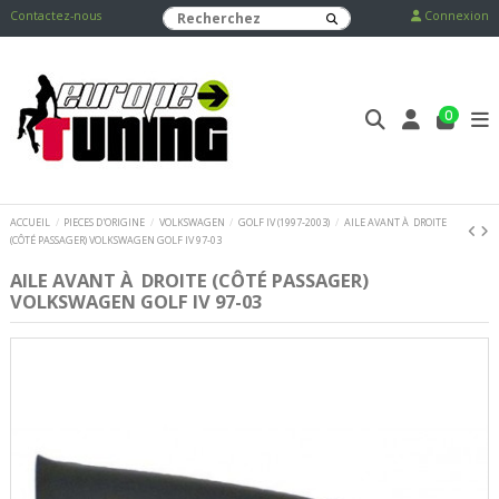
Contactez-nous
Connexion
0
ACCUEIL
PIECES D'ORIGINE
VOLKSWAGEN
GOLF IV (1997-2003)
AILE AVANT À DROITE
(CÔTÉ PASSAGER) VOLKSWAGEN GOLF IV 97-03
AILE AVANT À DROITE (CÔTÉ PASSAGER)
VOLKSWAGEN GOLF IV 97-03