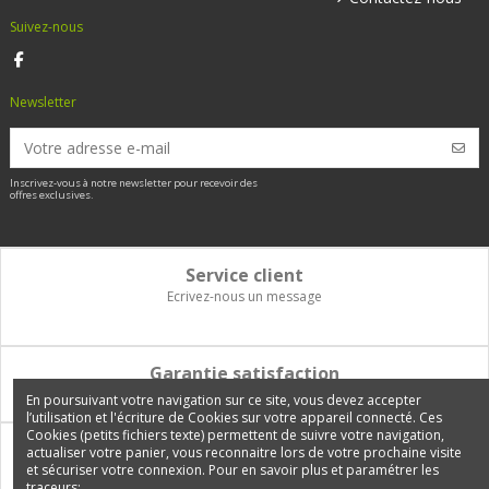
Suivez-nous
Newsletter
Inscrivez-vous à notre newsletter pour recevoir des
offres exclusives.
Service client
Ecrivez-nous un message
Garantie satisfaction
Vous disposez de 14 jours pour changer d'avis et être remboursé
En poursuivant votre navigation sur ce site, vous devez accepter
l’utilisation et l'écriture de Cookies sur votre appareil connecté. Ces
Cookies (petits fichiers texte) permettent de suivre votre navigation,
Paiement 100% sécurisé
actualiser votre panier, vous reconnaitre lors de votre prochaine visite
et sécuriser votre connexion. Pour en savoir plus et paramétrer les
Carte bancaire, PayPal, 3 fois sans frais, virement bancaire
traceurs: