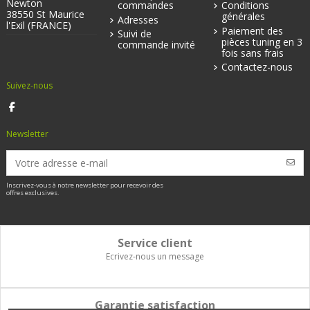
Newton
commandes
Conditions
38550 St Maurice
générales
Adresses
l'Exil (FRANCE)
Paiement des
Suivi de
pièces tuning en 3
commande invité
fois sans frais
Contactez-nous
Suivez-nous
Newsletter
Inscrivez-vous à notre newsletter pour recevoir des
offres exclusives.
Service client
Ecrivez-nous un message
Garantie satisfaction