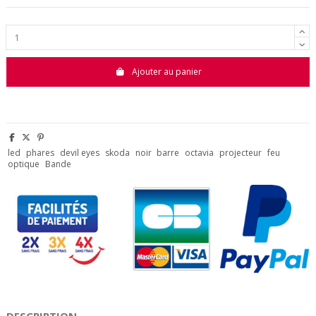
Ajouter au panier
led
phares
devil eyes
skoda
noir
barre
octavia
projecteur
feu
optique
Bande
DESCRIPTION