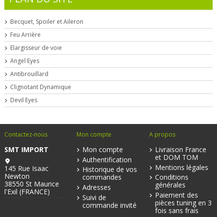
Becquet, Spoiler et Aileron
Feu Arrière
Elargisseur de voie
Angel Eyes
Antibrouillard
Clignotant Dynamique
Devil Eyes
Contactez-nous
Mon compte
A propos
SMT IMPORT
Mon compte
Livraison France
et DOM TOM
Authentification
Mentions légales
145 Rue Isaac
Historique de vos
Newton
commandes
Conditions
38550 St Maurice
générales
Adresses
l'Exil (FRANCE)
Paiement des
Suivi de
pièces tuning en 3
commande invité
fois sans frais