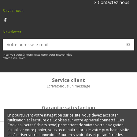
Contactez-nous
Suivez-nous
Newsletter
Inscrivez-vous à notre newsletter pour recevoir des
offres exclusives.
Service client
Ecrivez-nous un message
Garantie satisfaction
Vous disposez de 14 jours pour changer d'avis et être remboursé
En poursuivant votre navigation sur ce site, vous devez accepter
l’utilisation et l'écriture de Cookies sur votre appareil connecté. Ces
Cookies (petits fichiers texte) permettent de suivre votre navigation,
Paiement 100% sécurisé
actualiser votre panier, vous reconnaitre lors de votre prochaine visite
et sécuriser votre connexion. Pour en savoir plus et paramétrer les
Carte bancaire, PayPal, 3 fois sans frais, virement bancaire