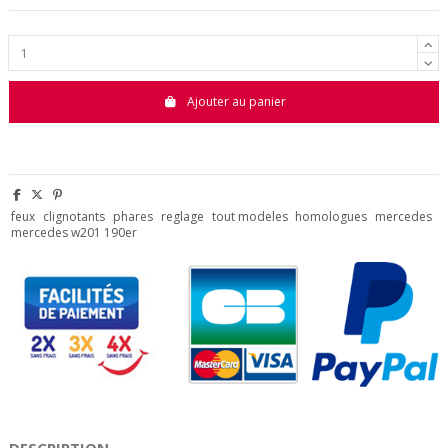
Ajouter au panier
feux
clignotants
phares
reglage
tout modeles
homologues
mercedes
mercedes w201 190er
DESCRIPTION