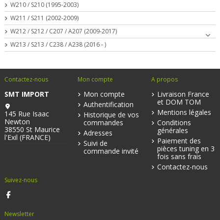
W210 / S210 (1995-2003)
W211 / S211 (2002-2009)
W212 / S212 / C207 / A207 (2009-2017)
W213 / S213 / C238 / A238 (2016 - )
Contactez-nous
Mon compte
A propos
SMT IMPORT
Mon compte
Livraison France
et DOM TOM
Authentification
Mentions légales
145 Rue Isaac
Historique de vos
Newton
commandes
Conditions
38550 St Maurice
générales
Adresses
l'Exil (FRANCE)
Paiement des
Suivi de
pièces tuning en 3
commande invité
fois sans frais
Contactez-nous
Suivez-nous
Newsletter