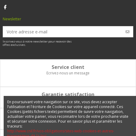
Newsletter
Inscrivez-vous à notre newsletter pour recevoir des
offres exclusives.
Service client
Ecrivez-nous un message
Garantie satisfaction
Vous disposez de 14 jours pour changer d'avis et être remboursé
En poursuivant votre navigation sur ce site, vous devez accepter
l’utilisation et l'écriture de Cookies sur votre appareil connecté. Ces
Cookies (petits fichiers texte) permettent de suivre votre navigation,
Paiement 100% sécurisé
actualiser votre panier, vous reconnaitre lors de votre prochaine visite
et sécuriser votre connexion. Pour en savoir plus et paramétrer les
Carte bancaire, PayPal, 3 fois sans frais, virement bancaire
traceurs:
http://www.cnil.fr/vos-obligations/sites-web-cookies-et-autres-
traceurs/que-dit-la-loi/