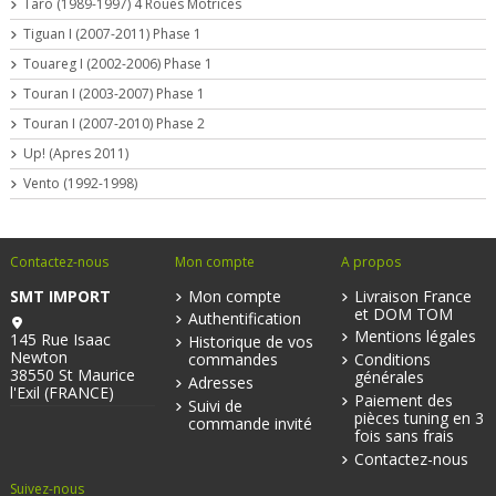
Taro (1989-1997) 4 Roues Motrices
Tiguan I (2007-2011) Phase 1
Touareg I (2002-2006) Phase 1
Touran I (2003-2007) Phase 1
Touran I (2007-2010) Phase 2
Up! (Apres 2011)
Vento (1992-1998)
Contactez-nous
Mon compte
A propos
SMT IMPORT
Mon compte
Livraison France
et DOM TOM
Authentification
Mentions légales
145 Rue Isaac
Historique de vos
Newton
commandes
Conditions
38550 St Maurice
générales
Adresses
l'Exil (FRANCE)
Paiement des
Suivi de
pièces tuning en 3
commande invité
fois sans frais
Contactez-nous
Suivez-nous