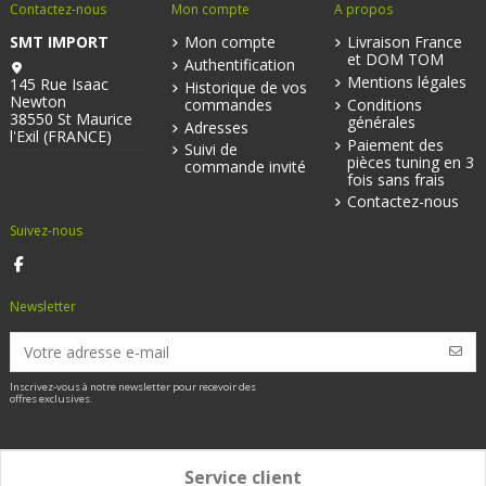
Contactez-nous
Mon compte
A propos
SMT IMPORT
Mon compte
Livraison France
et DOM TOM
Authentification
Mentions légales
145 Rue Isaac
Historique de vos
Newton
commandes
Conditions
38550 St Maurice
générales
Adresses
l'Exil (FRANCE)
Paiement des
Suivi de
pièces tuning en 3
commande invité
fois sans frais
Contactez-nous
Suivez-nous
Newsletter
Inscrivez-vous à notre newsletter pour recevoir des
offres exclusives.
Service client