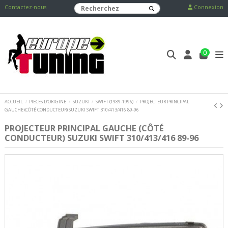
Contactez-nous
Connexion
0
ACCUEIL
PIECES D'ORIGINE
SUZUKI
SWIFT (1989-1996)
PROJECTEUR PRINCIPAL
GAUCHE (CÔTÉ CONDUCTEUR) SUZUKI SWIFT 310/413/416 89-96
PROJECTEUR PRINCIPAL GAUCHE (CÔTÉ
CONDUCTEUR) SUZUKI SWIFT 310/413/416 89-96