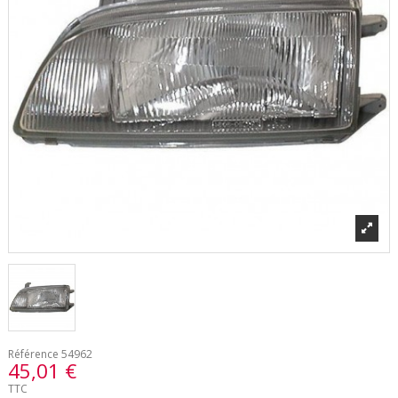
Référence
54962
45,01 €
TTC