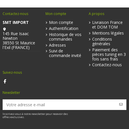
Contactez-nous
Mon compte
A propos
SMT IMPORT
Mon compte
Livraison France
et DOM TOM
Authentification
Mentions légales
145 Rue Isaac
Historique de vos
Newton
commandes
Conditions
38550 St Maurice
générales
Adresses
l'Exil (FRANCE)
Paiement des
Suivi de
pièces tuning en 3
commande invité
fois sans frais
Contactez-nous
Suivez-nous
Newsletter
Inscrivez-vous à notre newsletter pour recevoir des
offres exclusives.