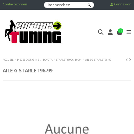
Contactez-nous
Connexion
0
ACCUEIL
PIECES D'ORIGINE
TOYOTA
STARLET (1996-1999)
AILE G STARLET96-99
AILE G STARLET96-99