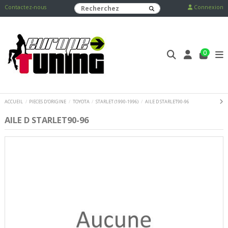
Contactez-nous
Connexion
0
ACCUEIL
PIECES D'ORIGINE
TOYOTA
STARLET (1990-1996)
AILE D STARLET90-96
AILE D STARLET90-96