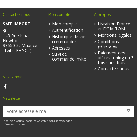
Contactez-nous
Mon compte
A propos
SMT IMPORT
Mon compte
Livraison France
et DOM TOM
Authentification
Mentions légales
145 Rue Isaac
Historique de vos
Newton
commandes
Conditions
38550 St Maurice
générales
Adresses
l'Exil (FRANCE)
Paiement des
Suivi de
pièces tuning en 3
commande invité
fois sans frais
Contactez-nous
Suivez-nous
Newsletter
Inscrivez-vous à notre newsletter pour recevoir des
offres exclusives.