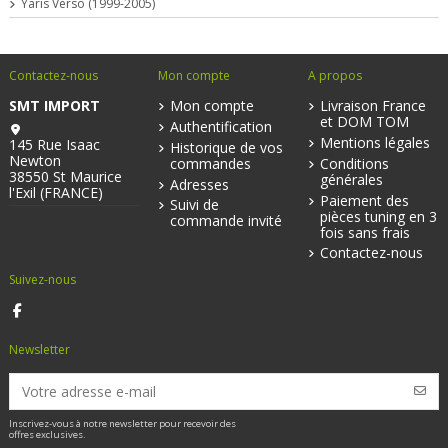
Yaris Verso (1999-2005)
Contactez-nous
Mon compte
A propos
SMT IMPORT
Mon compte
Livraison France
et DOM TOM
Authentification
Mentions légales
145 Rue Isaac
Historique de vos
Newton
commandes
Conditions
38550 St Maurice
générales
Adresses
l'Exil (FRANCE)
Paiement des
Suivi de
pièces tuning en 3
commande invité
fois sans frais
Contactez-nous
Suivez-nous
Newsletter
Inscrivez-vous à notre newsletter pour recevoir des
offres exclusives.