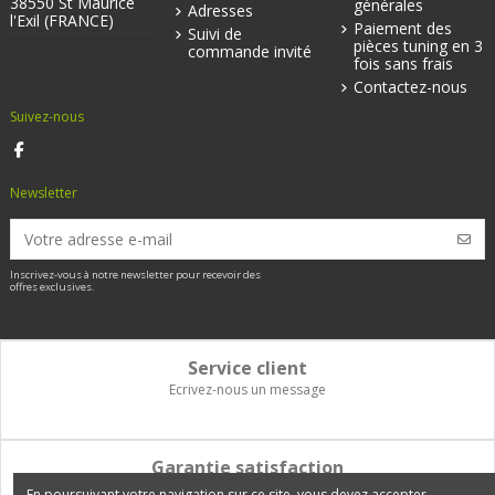
38550 St Maurice
générales
Adresses
l'Exil (FRANCE)
Paiement des
Suivi de
pièces tuning en 3
commande invité
fois sans frais
Contactez-nous
Suivez-nous
Newsletter
Inscrivez-vous à notre newsletter pour recevoir des
offres exclusives.
Service client
Ecrivez-nous un message
Garantie satisfaction
Vous disposez de 14 jours pour changer d'avis et être remboursé
En poursuivant votre navigation sur ce site, vous devez accepter