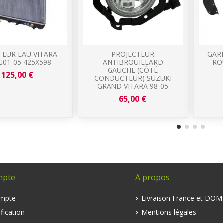
TEUR EAU VITARA
PROJECTEUR
GAR
01-05 425X598
ANTIBROUILLARD
RO
GAUCHE (CÔTÉ
125,00 €
CONDUCTEUR) SUZUKI
GRAND VITARA 98-05
65,00 €
mpte
A propos
mpte
Livraison France et DO
fication
Mentions légales