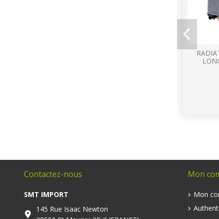
RADIA
LONG
Contactez-nous
Mon co
SMT IMPORT
Mon co
Authenti
145 Rue Isaac Newton