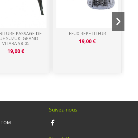
NITURE PASSAGE DE
FEUX REPÉTITEUR
S
UE SUZUKI GRAND
A
19,00 €
VITARA 98-05
C
19,00 €
Suivez-nous
M TOM