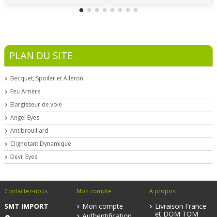
PLAN DU SITE
Becquet, Spoiler et Aileron
Feu Arrière
Elargisseur de voie
Angel Eyes
Antibrouillard
Clignotant Dynamique
Devil Eyes
Contactez-nous
Mon compte
A propos
SMT IMPORT
Mon compte
Livraison France
et DOM TOM
Authentification