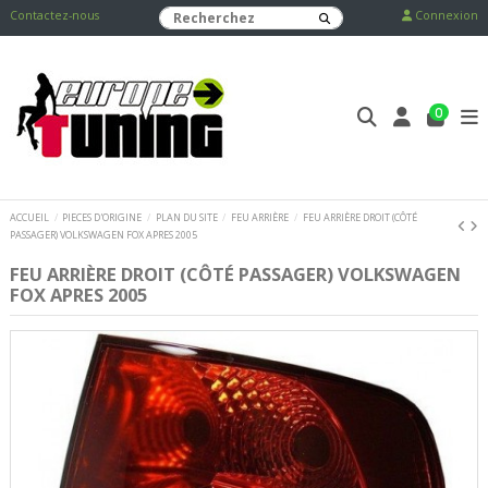
Contactez-nous
Connexion
0
ACCUEIL
PIECES D'ORIGINE
PLAN DU SITE
FEU ARRIÈRE
FEU ARRIÈRE DROIT (CÔTÉ
PASSAGER) VOLKSWAGEN FOX APRES 2005
FEU ARRIÈRE DROIT (CÔTÉ PASSAGER) VOLKSWAGEN
FOX APRES 2005