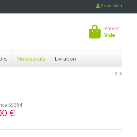
Connexion
Panier
Vide
ons
Nouveautés
Livraison
nce
55364
00 €