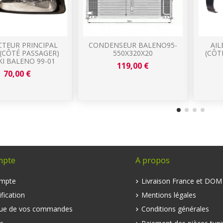
CTEUR PRINCIPAL
CONDENSEUR BALENO95-
AIL
(CÔTÉ PASSAGER)
550X320X20
(CÔT
I BALENO 99-01
119,00 €
70,00 €
mpte
A propos
mpte
Livraison France et DO
fication
Mentions légales
que de vos commandes
Conditions générales