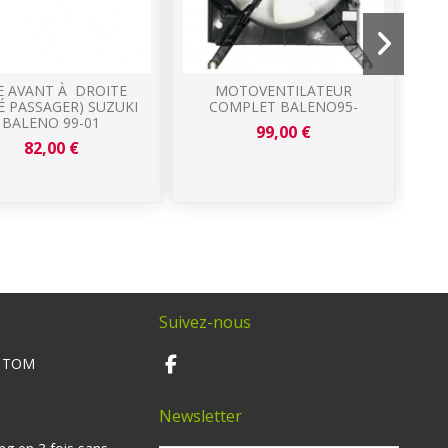
E AVANT À DROITE
MOTOVENTILATEUR
É PASSAGER) SUZUKI
COMPLET BALENO95-
R
BALENO 99-01
MO
99,00 €
82,00 €
Suivez-nous
M TOM
Newsletter