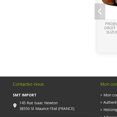
PROJE
DROIT 
SUZUK
Contactez-nous
Mon co
SMT IMPORT
Mon co
Authenti
145 Rue Isaac Newton
38550 St Maurice l'Exil (FRANCE)
Histori