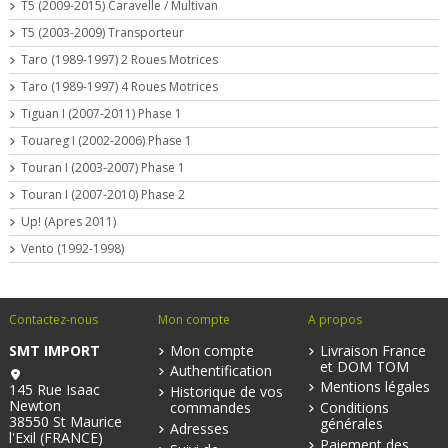
T5 (2009-2015) Caravelle / Multivan
T5 (2003-2009) Transporteur
Taro (1989-1997) 2 Roues Motrices
Taro (1989-1997) 4 Roues Motrices
Tiguan I (2007-2011) Phase 1
Touareg I (2002-2006) Phase 1
Touran I (2003-2007) Phase 1
Touran I (2007-2010) Phase 2
Up! (Apres 2011)
Vento (1992-1998)
Contactez-nous
Mon compte
A propos
SMT IMPORT
Mon compte
Livraison France
et DOM TOM
Authentification
Mentions légales
145 Rue Isaac
Historique de vos
Newton
commandes
Conditions
38550 St Maurice
générales
Adresses
l'Exil (FRANCE)
Paiement des