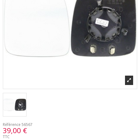
Référence
56567
39,00 €
TTC