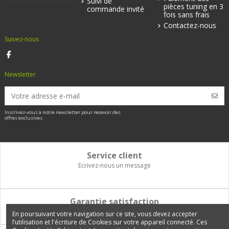
Suivi de
pièces tuning en 3
commande invité
fois sans frais
Contactez-nous
Suivez-nous
Newsletter
Inscrivez-vous à notre newsletter pour recevoir des
offres exclusives.
Service client
Ecrivez-nous un message
Garantie satisfaction
Vous disposez de 14 jours pour changer d'avis et être remboursé
En poursuivant votre navigation sur ce site, vous devez accepter
l’utilisation et l'écriture de Cookies sur votre appareil connecté. Ces