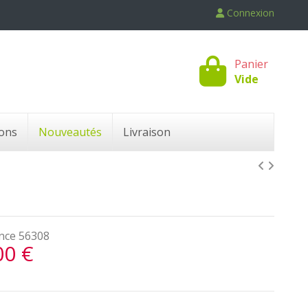
Connexion
Panier
Vide
ons
Nouveautés
Livraison
nce
56308
00 €