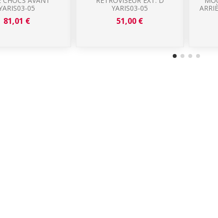
E CHOCS AVANT
RÉTROVISEUR EXT. D
MOU
YARIS03-05
YARIS03-05
ARRI
81,01 €
51,00 €