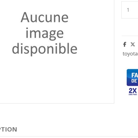
toyota
PTION