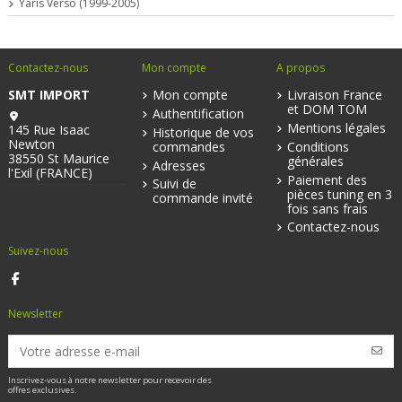
Yaris Verso (1999-2005)
Contactez-nous
Mon compte
A propos
SMT IMPORT
Mon compte
Livraison France
et DOM TOM
Authentification
Mentions légales
145 Rue Isaac
Historique de vos
Newton
commandes
Conditions
38550 St Maurice
générales
Adresses
l'Exil (FRANCE)
Paiement des
Suivi de
pièces tuning en 3
commande invité
fois sans frais
Contactez-nous
Suivez-nous
Newsletter
Inscrivez-vous à notre newsletter pour recevoir des
offres exclusives.