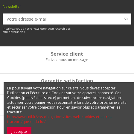
Newsletter
Inscrivez-vous à notre newsletter pour recevoir des
offres exclusives.
Service client
Ecrivez-nous un message
Garantie satisfaction
Vous disposez de 14 jours pour changer d'avis et être remboursé
En poursuivant votre navigation sur ce site, vous devez accepter
l’utilisation et l'écriture de Cookies sur votre appareil connecté. Ces
Cookies (petits fichiers texte) permettent de suivre votre navigation,
Paiement 100% sécurisé
actualiser votre panier, vous reconnaitre lors de votre prochaine visite
et sécuriser votre connexion. Pour en savoir plus et paramétrer les
Carte bancaire, PayPal, 3 fois sans frais, virement bancaire
traceurs:
http://www.cnil.fr/vos-obligations/sites-web-cookies-et-autres-
traceurs/que-dit-la-loi/
Livraison Internationale
Expédition en France, en Europe et vers tous les DOM-TOM
J'accepte