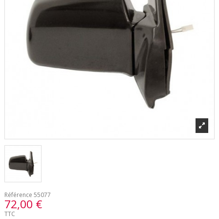
Référence
55077
72,00 €
TTC