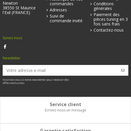
Newton
commandes
Conditions
38550 St Maurice
générales
Adresses
l'Exil (FRANCE)
Paiement des
Suivi de
pièces tuning en 3
commande invité
fois sans frais
Contactez-nous
Suivez-nous
Newsletter
Inscrivez-vous à notre newsletter pour recevoir des
offres exclusives.
Service client
Ecrivez-nous un message
Garantie satisfaction