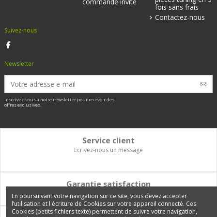
commande invité
fois sans frais
Contactez-nous
Suivez-nous
Newsletter
Inscrivez-vous à notre newsletter pour recevoir des
offres exclusives.
Service client
Ecrivez-nous un message
Garantie satisfaction
Vous disposez de 14 jours pour changer d'avis et être remboursé
En poursuivant votre navigation sur ce site, vous devez accepter
l’utilisation et l'écriture de Cookies sur votre appareil connecté. Ces
Cookies (petits fichiers texte) permettent de suivre votre navigation,