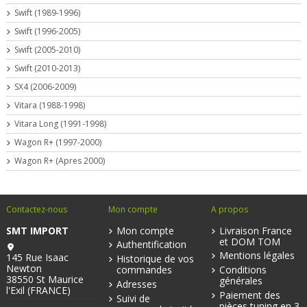
Swift (1989-1996)
Swift (1996-2005)
Swift (2005-2010)
Swift (2010-2013)
SX4 (2006-2009)
Vitara (1988-1998)
Vitara Long (1991-1998)
Wagon R+ (1997-2000)
Wagon R+ (Apres 2000)
Contactez-nous
Mon compte
A propos
SMT IMPORT
Mon compte
Livraison France
et DOM TOM
Authentification
Mentions légales
145 Rue Isaac
Historique de vos
Newton
commandes
Conditions
38550 St Maurice
générales
Adresses
l'Exil (FRANCE)
Paiement des
Suivi de
pièces tuning en 3