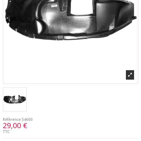
Référence
54693
29,00 €
TTC