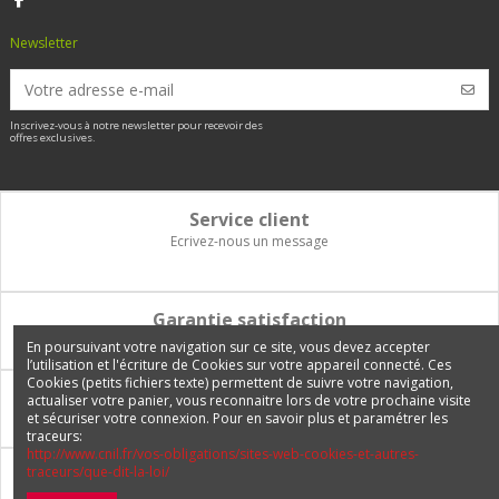
Newsletter
Inscrivez-vous à notre newsletter pour recevoir des
offres exclusives.
Service client
Ecrivez-nous un message
Garantie satisfaction
Vous disposez de 14 jours pour changer d'avis et être remboursé
En poursuivant votre navigation sur ce site, vous devez accepter
l’utilisation et l'écriture de Cookies sur votre appareil connecté. Ces
Cookies (petits fichiers texte) permettent de suivre votre navigation,
Paiement 100% sécurisé
actualiser votre panier, vous reconnaitre lors de votre prochaine visite
et sécuriser votre connexion. Pour en savoir plus et paramétrer les
Carte bancaire, PayPal, 3 fois sans frais, virement bancaire
traceurs:
http://www.cnil.fr/vos-obligations/sites-web-cookies-et-autres-
traceurs/que-dit-la-loi/
Livraison Internationale
Expédition en France, en Europe et vers tous les DOM-TOM