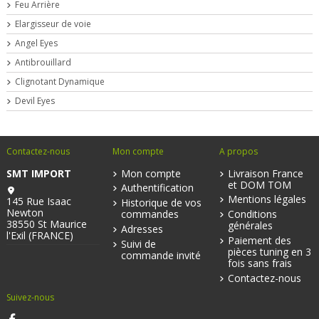
Feu Arrière
Elargisseur de voie
Angel Eyes
Antibrouillard
Clignotant Dynamique
Devil Eyes
Contactez-nous
Mon compte
A propos
SMT IMPORT
Mon compte
Livraison France
et DOM TOM
Authentification
Mentions légales
145 Rue Isaac
Historique de vos
Newton
commandes
Conditions
38550 St Maurice
générales
Adresses
l'Exil (FRANCE)
Paiement des
Suivi de
pièces tuning en 3
commande invité
fois sans frais
Contactez-nous
Suivez-nous