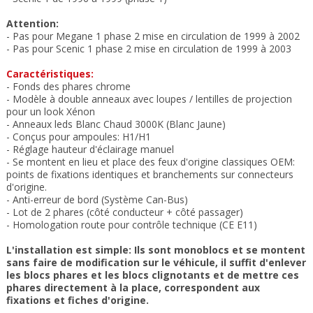
Attention:
-
Pas pour Megane 1 phase 2 mise en circulation de 1999
à 2002
-
Pas pour Scenic 1 phase 2 mise en circulation de 1999
à 2003
Caractéristiques:
- Fonds des phares chrome
- Modèle à double anneaux
avec loupes / lentilles de projection
pour un look Xénon
- Anneaux leds
Blanc Chaud 3000K (Blanc Jaune)
- Conçus pour ampoules: H1/H1
- Réglage
hauteur d'éclairage manuel
- Se montent en lieu et place des feux
d'origine classiques OEM:
points de fixations
identiques et b
ranchements sur connecteurs
d'origine
.
- Anti-erreur de bord (Système Can-Bus)
- Lot de 2 phares (côté conducteur + côté passager)
- Homologation route pour contrôle technique (CE
E11)
L'installation est simple:
Ils sont monoblocs et se montent
sans faire de modification sur le véhicule, il suffit d'enlever
les blocs phares et les blocs clignotants et de mettre ces
phares directement à la place,
correspondent aux
fixations et fiches d'origine.