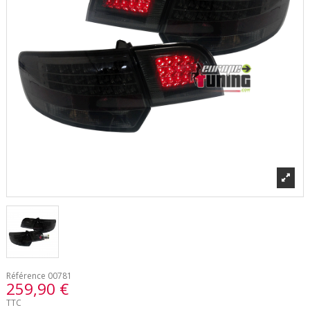
Référence
00781
259,90 €
TTC