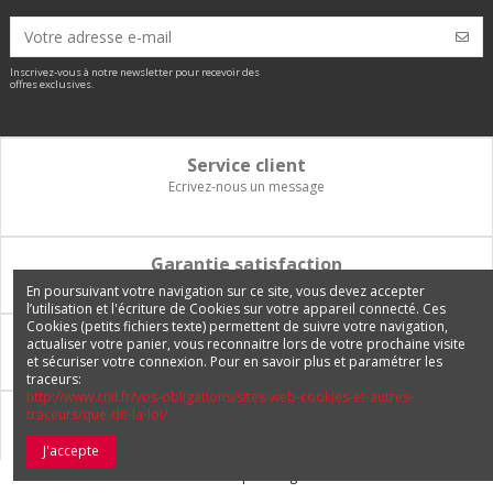
Inscrivez-vous à notre newsletter pour recevoir des
offres exclusives.
Service client
Ecrivez-nous un message
Garantie satisfaction
Vous disposez de 14 jours pour changer d'avis et être remboursé
En poursuivant votre navigation sur ce site, vous devez accepter
l’utilisation et l'écriture de Cookies sur votre appareil connecté. Ces
Cookies (petits fichiers texte) permettent de suivre votre navigation,
Paiement 100% sécurisé
actualiser votre panier, vous reconnaitre lors de votre prochaine visite
et sécuriser votre connexion. Pour en savoir plus et paramétrer les
Carte bancaire, PayPal, 3 fois sans frais, virement bancaire
traceurs:
http://www.cnil.fr/vos-obligations/sites-web-cookies-et-autres-
traceurs/que-dit-la-loi/
Livraison Internationale
Expédition en France, en Europe et vers tous les DOM-TOM
J'accepte
© 2026 Europetuning.com