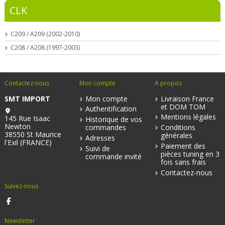
CLK
C209 / A209 (2002-2010)
C208 / A208 (1997-2003)
Contactez-nous
Mon compte
A propos
SMT IMPORT
Mon compte
Livraison France
et DOM TOM
Authentification
Mentions légales
145 Rue Isaac
Historique de vos
Newton
commandes
Conditions
38550 St Maurice
générales
Adresses
l'Exil (FRANCE)
Paiement des
Suivi de
pièces tuning en 3
commande invité
fois sans frais
Contactez-nous
Suivez-nous
Newsletter