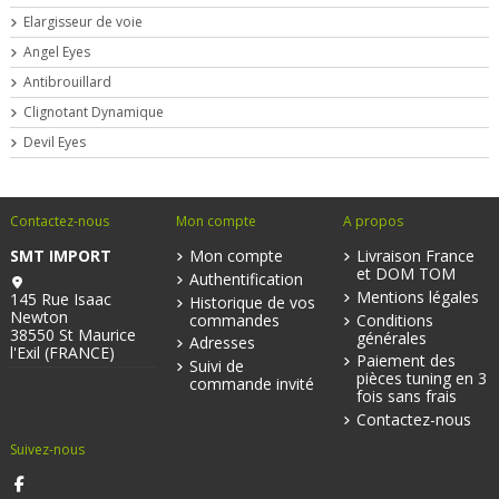
Elargisseur de voie
Angel Eyes
Antibrouillard
Clignotant Dynamique
Devil Eyes
Contactez-nous
Mon compte
A propos
SMT IMPORT
Mon compte
Livraison France
et DOM TOM
Authentification
Mentions légales
145 Rue Isaac
Historique de vos
Newton
commandes
Conditions
38550 St Maurice
générales
Adresses
l'Exil (FRANCE)
Paiement des
Suivi de
pièces tuning en 3
commande invité
fois sans frais
Contactez-nous
Suivez-nous