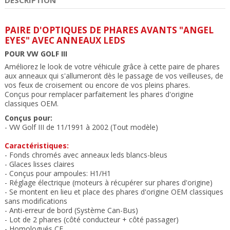
PAIRE D'OPTIQUES DE PHARES AVANTS "ANGEL
EYES" AVEC ANNEAUX LEDS
POUR VW GOLF III
Améliorez le look de votre véhicule grâce à cette paire de phares
aux anneaux qui s'allumeront dès le passage de vos veilleuses, de
vos feux de croisement ou encore de vos pleins phares.
Conçus pour remplacer parfaitement
les phares d'origine
classiques OEM.
Conçus pour:
- VW Golf III de 11/1991 à 2002 (Tout modèle)
Caractéristiques:
- Fonds chromés avec anneaux leds
blancs-bleus
- Glaces lisses claires
- Conçus pour ampoules: H1/H1
- Réglage
électrique
(moteurs à récupérer sur phares d'origine)
- Se montent en lieu et place des phares d'origine OEM classiques
sans modification
s
- Anti-erreur de bord (Système Can-Bus)
- Lot de 2 phares (côté conducteur + côté passager)
- Homologués CE