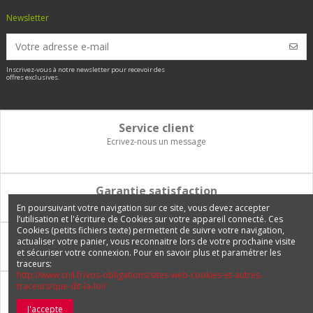
Newsletter
Inscrivez-vous à notre newsletter pour recevoir des
offres exclusives.
Service client
Ecrivez-nous un message
Garantie satisfaction
Vous disposez de 14 jours pour changer d'avis et être remboursé
En poursuivant votre navigation sur ce site, vous devez accepter
l’utilisation et l'écriture de Cookies sur votre appareil connecté. Ces
Cookies (petits fichiers texte) permettent de suivre votre navigation,
Paiement 100% sécurisé
actualiser votre panier, vous reconnaitre lors de votre prochaine visite
et sécuriser votre connexion. Pour en savoir plus et paramétrer les
Carte bancaire, PayPal, 3 fois sans frais, virement bancaire
traceurs:
http://www.cnil.fr/vos-obligations/sites-web-cookies-et-autres-
traceurs/que-dit-la-loi/
Livraison Internationale
Expédition en France, en Europe et vers tous les DOM-TOM
J'accepte