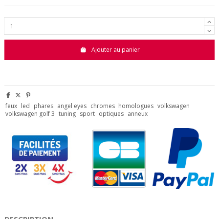
Ajouter au panier
feux
led
phares
angel eyes
chromes
homologues
volkswagen
volkswagen golf 3
tuning
sport
optiques
anneux
DESCRIPTION