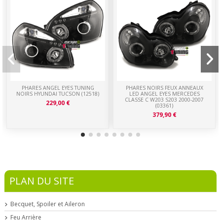
PHARES ANGEL EYES TUNING
PHARES NOIRS FEUX ANNEAUX
NOIRS HYUNDAI TUCSON (12518)
LED ANGEL EYES MERCEDES
CLASSE C W203 S203 2000-2007
229,00 €
(03361)
379,90 €
PLAN DU SITE
Becquet, Spoiler et Aileron
Feu Arrière