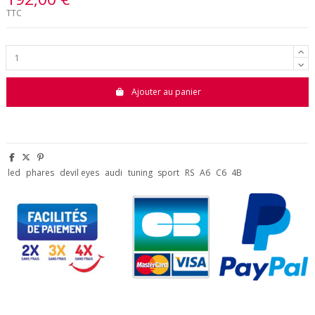
TTC
Ajouter au panier
led
phares
devil eyes
audi
tuning
sport
RS
A6
C6
4B