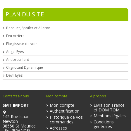
PLAN DU SITE
Becquet, Spoiler et Aileron
Feu Arrière
Elargisseur de voie
Angel Eyes
Antibrouillard
Clignotant Dynamique
Devil Eyes
Contactez-nous
Mon compte
A propos
SMT IMPORT
Mon compte
Livraison France
et DOM TOM
Authentification
Mentions légales
145 Rue Isaac
Historique de vos
Newton
commandes
Conditions
38550 St Maurice
générales
Adresses
l'Exil (FRANCE)