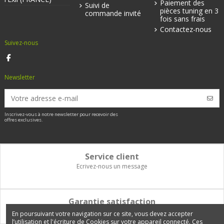
Paiement des
Suivi de
pièces tuning en 3
commande invité
fois sans frais
Contactez-nous
Suivez-nous
Newsletter
Inscrivez-vous à notre newsletter pour recevoir des
offres exclusives.
Service client
Ecrivez-nous un message
Garantie satisfaction
Vous disposez de 14 jours pour changer d'avis et être remboursé
En poursuivant votre navigation sur ce site, vous devez accepter
l’utilisation et l'écriture de Cookies sur votre appareil connecté. Ces