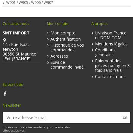
W901 / W905 / W906 / W907
Contactez-nous
Mon compte
A propos
SMT IMPORT
Mon compte
Livraison France
et DOM TOM
Authentification
Mentions légales
145 Rue Isaac
Historique de vos
Newton
commandes
Conditions
38550 St Maurice
générales
Adresses
l'Exil (FRANCE)
Paiement des
Suivi de
pièces tuning en 3
commande invité
fois sans frais
Contactez-nous
Suivez-nous
Newsletter
Inscrivez-vous à notre newsletter pour recevoir des
offres exclusives.