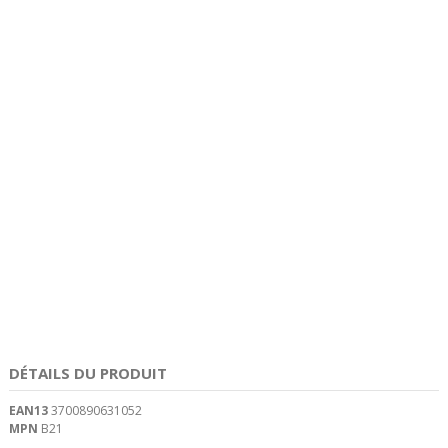
DÉTAILS DU PRODUIT
EAN13
3700890631052
MPN
B21