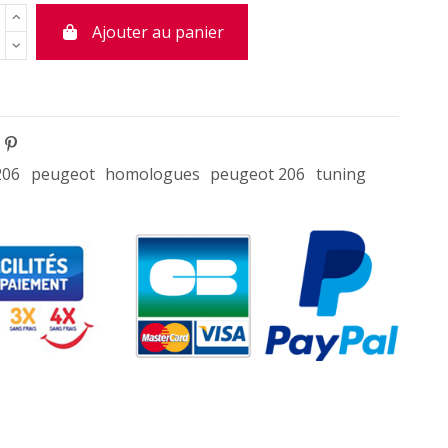
Ajouter au panier
206
peugeot
homologues
peugeot 206
tuning