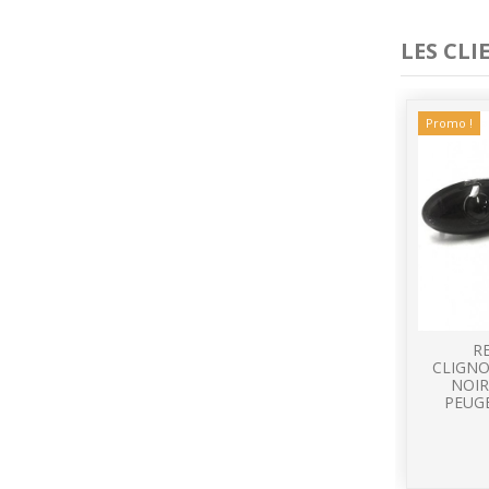
LES CL
Promo !
R
CLIGN
NOIR
PEUG