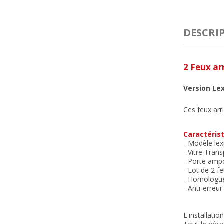
DESCRI
2 Feux ar
Version Le
Ces feux arr
Caractérist
- Modèle lex
- Vitre Tran
- Porte ampo
- Lot de 2 f
- Homologu
- Anti-erreu
L'installatio