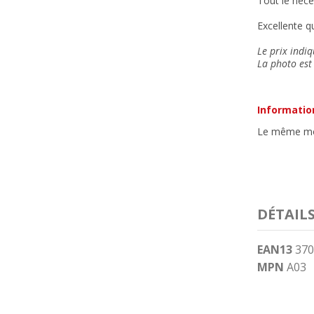
Tout le néce
Excellente qu
Le prix indiq
La photo est 
Informatio
Le même modè
DÉTAIL
EAN13
370
MPN
A03