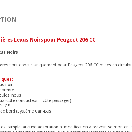
PTION
rières Lexus Noirs
pour Peugeot 206 CC
xus Noirs
ières sont conçus uniquement pour Peugeot 206 CC mises en circula
iques:
us noir
sparente
ules inclus
eux (côté conducteur + côté passager)
és CE
r de bord (Système Can-Bus)
n est simple: aucune adaptation ni modification à prévoir, se montent su