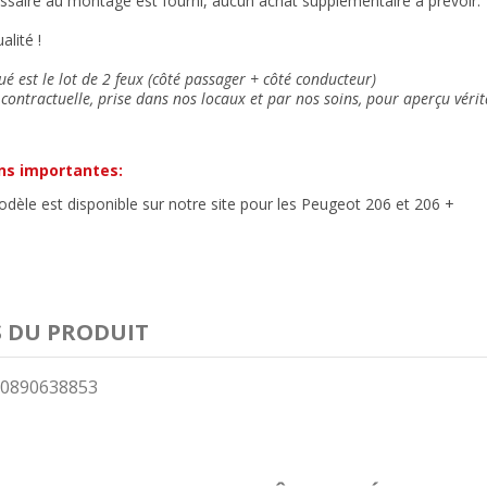
ssaire au montage est fourni, aucun achat supplémentaire à prévoir.
alité !
ué est le lot de 2 feux (côté passager + côté conducteur)
contractuelle, prise dans nos locaux et
par nos soins
, pour aperçu vérit
ns importantes:
le est disponible sur notre site pour les Peugeot 206 et 206 +
S DU PRODUIT
0890638853