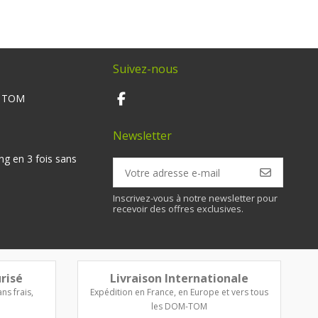
Suivez-nous
M TOM
Newsletter
ng en 3 fois sans
Inscrivez-vous à notre newsletter pour
recevoir des offres exclusives.
risé
Livraison Internationale
ns frais,
Expédition en France, en Europe et vers tous
les DOM-TOM