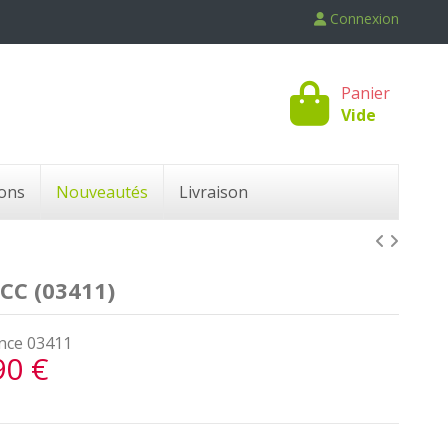
Connexion
Panier
Vide
ons
Nouveautés
Livraison
CC (03411)
nce
03411
90 €