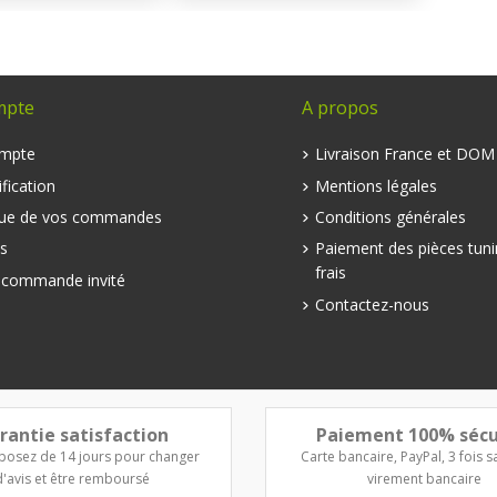
mpte
A propos
mpte
Livraison France et DO
fication
Mentions légales
que de vos commandes
Conditions générales
s
Paiement des pièces tuni
frais
e commande invité
Contactez-nous
rantie satisfaction
Paiement 100% sécu
posez de 14 jours pour changer
Carte bancaire, PayPal, 3 fois sa
d'avis et être remboursé
virement bancaire