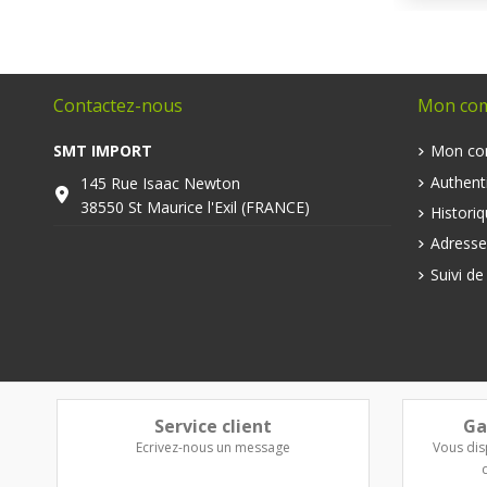
Contactez-nous
Mon co
SMT IMPORT
Mon co
Authenti
145 Rue Isaac Newton
38550 St Maurice l'Exil (FRANCE)
Histori
Adresse
Suivi d
Service client
Ga
Ecrivez-nous un message
Vous dis