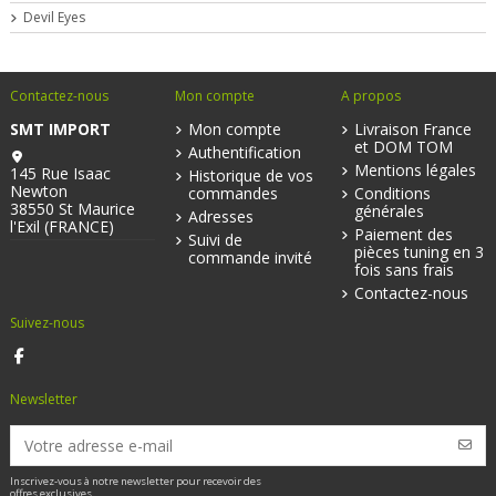
Devil Eyes
Contactez-nous
Mon compte
A propos
SMT IMPORT
Mon compte
Livraison France
et DOM TOM
Authentification
Mentions légales
145 Rue Isaac
Historique de vos
Newton
commandes
Conditions
38550 St Maurice
générales
Adresses
l'Exil (FRANCE)
Paiement des
Suivi de
pièces tuning en 3
commande invité
fois sans frais
Contactez-nous
Suivez-nous
Newsletter
Inscrivez-vous à notre newsletter pour recevoir des
offres exclusives.