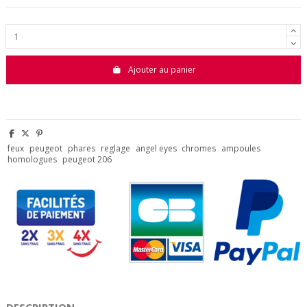
Ajouter au panier
feux
peugeot
phares
reglage
angel eyes
chromes
ampoules
homologues
peugeot 206
DESCRIPTION