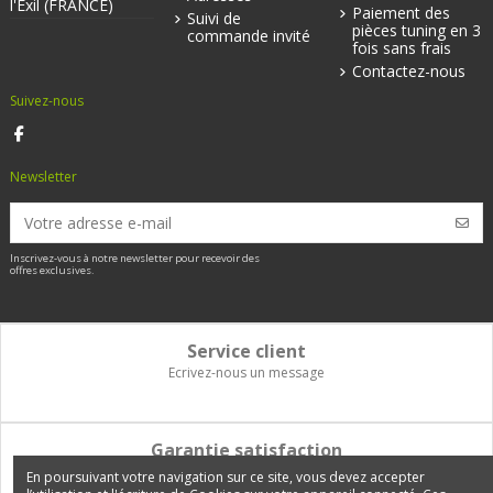
l'Exil (FRANCE)
Paiement des
Suivi de
pièces tuning en 3
commande invité
fois sans frais
Contactez-nous
Suivez-nous
Newsletter
Inscrivez-vous à notre newsletter pour recevoir des
offres exclusives.
Service client
Ecrivez-nous un message
Garantie satisfaction
Vous disposez de 14 jours pour changer d'avis et être remboursé
En poursuivant votre navigation sur ce site, vous devez accepter