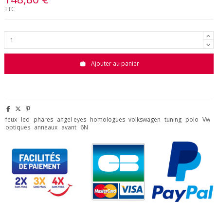
TTC
Ajouter au panier
feux
led
phares
angel eyes
homologues
volkswagen
tuning
polo
Vw
optiques
anneaux
avant
6N