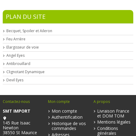
PLAN DU SITE
Becquet, Spoiler et Aileron
Feu Arrière
Elargisseur de voie
Angel Eyes
Antibrouillard
Clignotant Dynamique
Devil Eyes
Contactez-nous
Mon compte
A propos
SMT IMPORT
Mon compte
Livraison France
et DOM TOM
Authentification
Mentions légales
145 Rue Isaac
Historique de vos
Newton
commandes
Conditions
38550 St Maurice
générales
Adresses