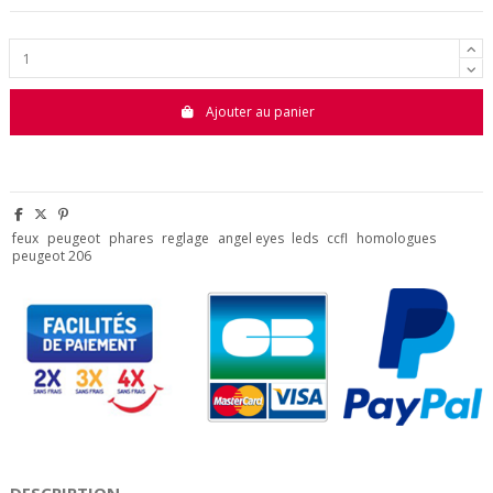
Ajouter au panier
feux
peugeot
phares
reglage
angel eyes
leds
ccfl
homologues
peugeot 206
DESCRIPTION