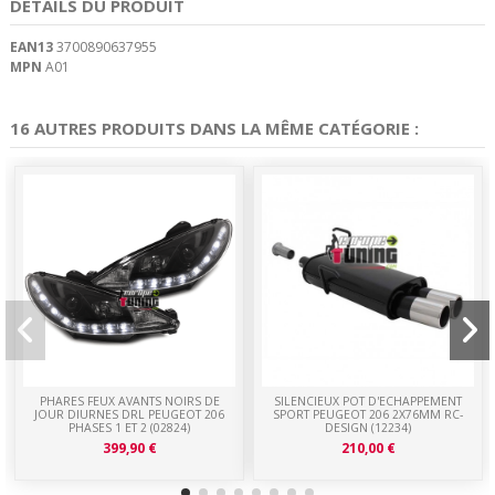
DÉTAILS DU PRODUIT
EAN13
3700890637955
MPN
A01
16 AUTRES PRODUITS DANS LA MÊME CATÉGORIE :
PHARES FEUX AVANTS NOIRS DE
SILENCIEUX POT D'ECHAPPEMENT
JOUR DIURNES DRL PEUGEOT 206
SPORT PEUGEOT 206 2X76MM RC-
PHASES 1 ET 2 (02824)
DESIGN (12234)
399,90 €
210,00 €