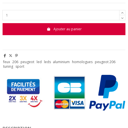
Ajouter au panier
feux
206
peugeot
led
leds
aluminium
homologues
peugeot 206
tuning
sport
DESCRIPTION