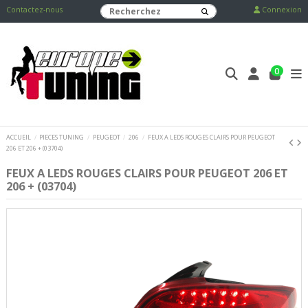
Contactez-nous
Connexion
0
ACCUEIL
PIECES TUNING
PEUGEOT
206
FEUX A LEDS ROUGES CLAIRS POUR PEUGEOT
206 ET 206 + (03704)
FEUX A LEDS ROUGES CLAIRS POUR PEUGEOT 206 ET
206 + (03704)