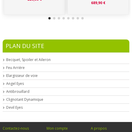
689,90 €
PLAN DU SITE
Becquet, Spoiler et Aileron
Feu Arrière
Elargisseur de voie
Angel Eyes
Antibrouillard
Clignotant Dynamique
Devil Eyes
Contactez-nous
Mon compte
A propos