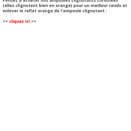
Pensez à acheter nos ampoules clignotants chromées
(elles clignotent bien en orange) pour un meilleur rendu et
enlever le reflet orange de l'ampoule clignotant :
>>
cliquez ici
<<