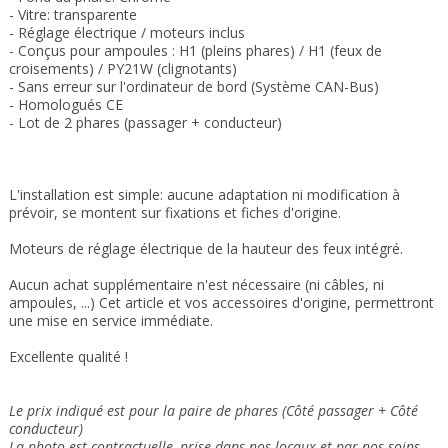
- Vitre: transparente
- Réglage électrique / moteurs inclus
-
Conçus pour ampoules
: H1 (pleins phares) / H1 (feux de
croisements) / PY21W (clignotants)
- Sans erreur sur l'ordinateur de bord (Système CAN-Bus)
- Homologués CE
- Lot de 2 phares (passager + conducteur)
L'installation est simple: aucune adaptation ni modification à
prévoir, se montent sur fixations et fiches d'origine.
Moteurs de réglage électrique de la hauteur des feux intégré.
Aucun achat supplémentaire n'est nécessaire (ni câbles, ni
ampoules, ...) Cet article et vos accessoires d'origine, permettront
une mise en service immédiate.
Excellente qualité !
Le prix indiqué est pour la paire de phares (Côté passager + Côté
conducteur)
La photo est contractuelle, prise dans nos locaux et
par nos soins
,