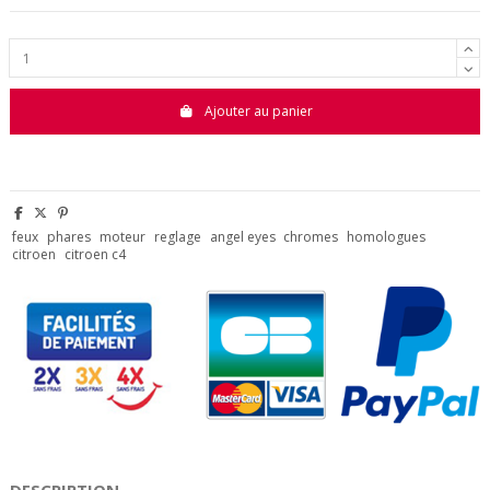
Ajouter au panier
feux
phares
moteur
reglage
angel eyes
chromes
homologues
citroen
citroen c4
DESCRIPTION