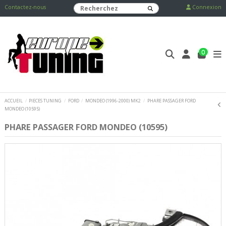
Contactez-nous
Connexion
0
ACCUEIL
PIECES TUNING
FORD
MONDEO (1996-2000) MK2
PHARE PASSAGER FORD
MONDEO (10595)
PHARE PASSAGER FORD MONDEO (10595)