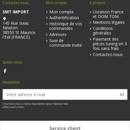
Contactez-nous
Mon compte
A propos
SMT IMPORT
Mon compte
Livraison France
et DOM TOM
Authentification
Mentions légales
145 Rue Isaac
Historique de vos
Newton
commandes
Conditions
38550 St Maurice
générales
Adresses
l'Exil (FRANCE)
Paiement des
Suivi de
pièces tuning en 3
commande invité
fois sans frais
Contactez-nous
Suivez-nous
Newsletter
Inscrivez-vous à notre newsletter pour recevoir des
offres exclusives.
Service client