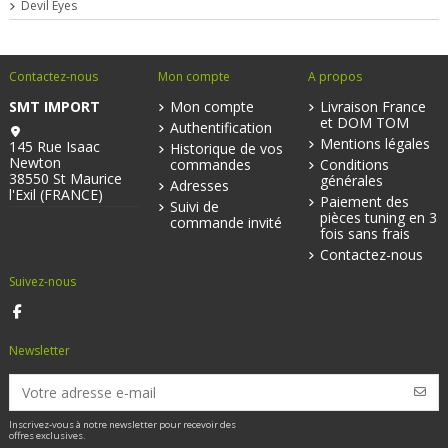
Devil Eyes
Contactez-nous
Mon compte
A propos
SMT IMPORT
Mon compte
Livraison France
et DOM TOM
Authentification
Mentions légales
145 Rue Isaac
Historique de vos
Newton
commandes
Conditions
38550 St Maurice
générales
Adresses
l'Exil (FRANCE)
Paiement des
Suivi de
pièces tuning en 3
commande invité
fois sans frais
Contactez-nous
Suivez-nous
Newsletter
Inscrivez-vous à notre newsletter pour recevoir des
offres exclusives.