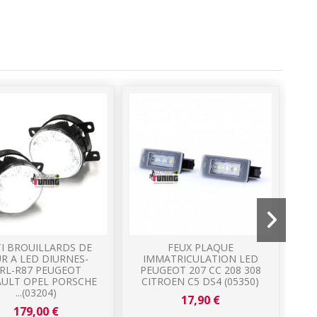
I BROUILLARDS DE
FEUX PLAQUE
UR A LED DIURNES-
IMMATRICULATION LED
PE
RL-R87 PEUGEOT
PEUGEOT 207 CC 208 308
P
ULT OPEL PORSCHE
CITROEN C5 DS4 (05350)
...(03204)
17,90 €
179,00 €