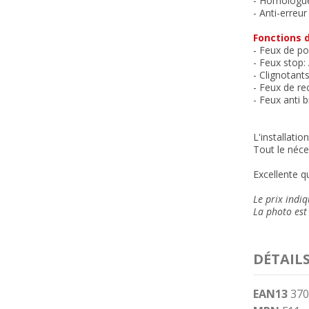
- Homologu
- Anti-erreu
Fonctions d
- Feux de po
- Feux stop
- Clignotant
- Feux de re
- Feux anti 
L'installatio
Tout le néce
Excellente qu
Le prix indiq
La photo est 
DÉTAIL
EAN13
370