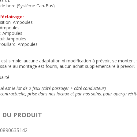
és CE
r de bord (Système Can-Bus)
'éclairage:
sition: Ampoules
: Ampoules
s: Ampoules
cul: Ampoules
brouillard: Ampoules
n est simple: aucune adaptation ni modification à prévoir, se montent su
ssaire au montage est fourni, aucun achat supplémentaire à prévoir.
alité !
ué est le lot de 2 feux (côté passager + côté conducteur)
contractuelle, prise dans nos locaux et
par nos soins
, pour aperçu vérit
S DU PRODUIT
0890635142