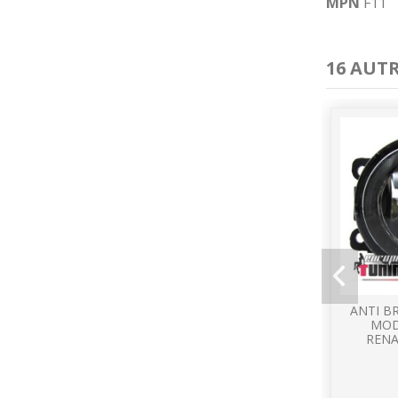
MPN
F11
16 AUT
ANTI B
MOD
RENA