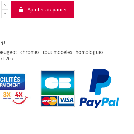
Ajouter au panier
peugeot
chromes
tout modeles
homologues
ot 207