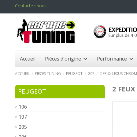
Contactez-nous
Accueil
Pièces d'origine
Performance
ACCUEIL
PIECES TUNING
PEUGEOT
207
2 FEUX LEXUS CHROME
2 FEUX
PEUGEOT
106
107
205
206