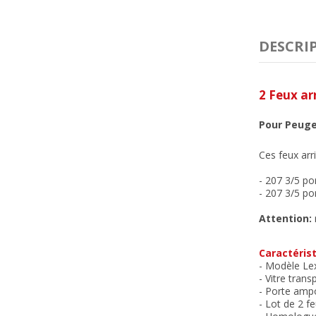
DESCRI
2 Feux ar
Pour Peuge
Ces feux arr
- 207 3/5 p
- 207 3/5 p
Attention:
Caractérist
- Modèle L
- Vitre trans
- Porte ampo
- Lot de 2 f