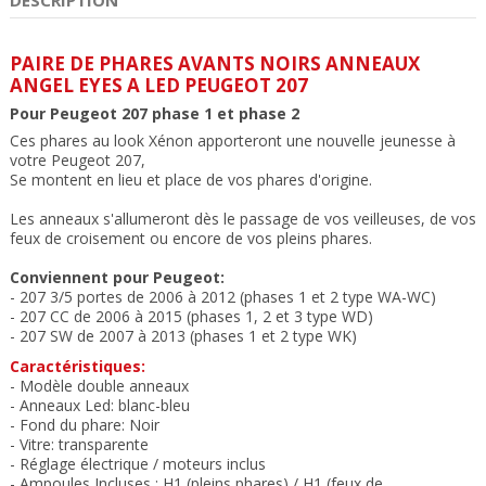
PAIRE DE PHARES AVANTS NOIRS ANNEAUX
ANGEL EYES A LED PEUGEOT 207
Pour Peugeot 207 phase 1 et phase 2
Ces phares au look Xénon apporteront une nouvelle jeunesse à
votre Peugeot 207,
Se montent en lieu et place de vos phares d'origine.
Les anneaux s'allumeront dès le passage de vos veilleuses, de vos
feux de croisement ou encore de vos pleins phares.
Conviennent pour Peugeot:
- 207 3/5 portes de 2006 à 2012 (phases 1 et 2 type WA-WC)
- 207 CC de 2006 à 2015 (phases 1, 2 et 3 type WD)
- 207 SW de 2007 à 2013 (phases 1 et 2 type WK)
C
aractéristiques:
- Modèle double anneaux
-
Anneaux Led: blanc-bleu
- Fond du phare: Noir
- Vitre: transparente
- Réglage électrique / moteurs inclus
- Ampoules Incluses : H1 (pleins phares) / H1 (feux de