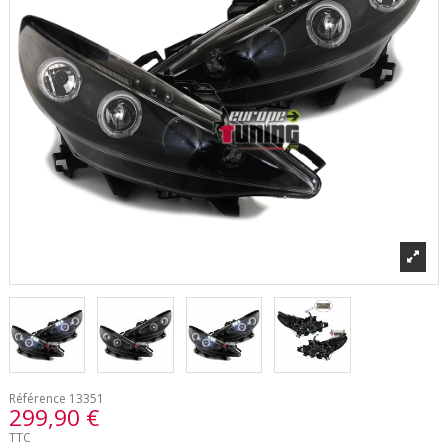
Référence
13351
299,90 €
TTC