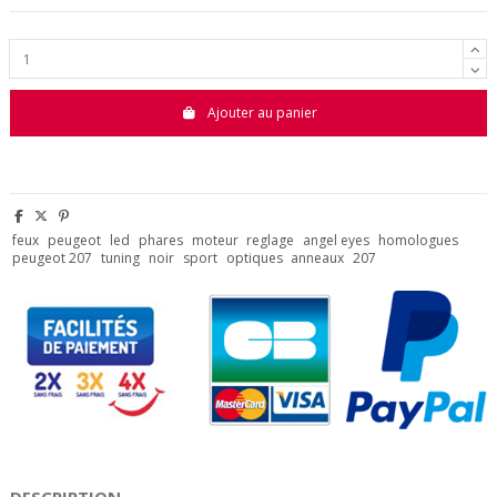
Ajouter au panier
feux
peugeot
led
phares
moteur
reglage
angel eyes
homologues
peugeot 207
tuning
noir
sport
optiques
anneaux
207
DESCRIPTION