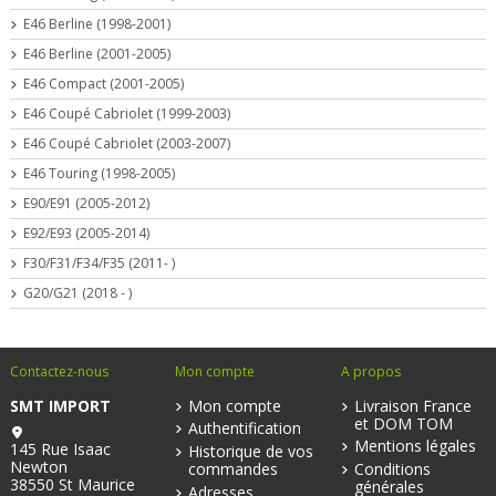
E46 Berline (1998-2001)
E46 Berline (2001-2005)
E46 Compact (2001-2005)
E46 Coupé Cabriolet (1999-2003)
E46 Coupé Cabriolet (2003-2007)
E46 Touring (1998-2005)
E90/E91 (2005-2012)
E92/E93 (2005-2014)
F30/F31/F34/F35 (2011- )
G20/G21 (2018 - )
Contactez-nous
Mon compte
A propos
SMT IMPORT
Mon compte
Livraison France
et DOM TOM
Authentification
Mentions légales
145 Rue Isaac
Historique de vos
Newton
commandes
Conditions
38550 St Maurice
générales
Adresses