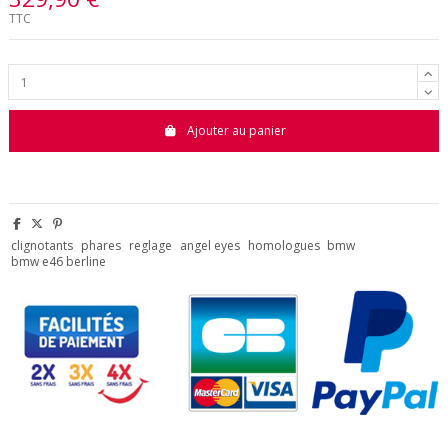
TTC
Ajouter au panier
clignotants
phares
reglage
angel eyes
homologues
bmw
bmw e46 berline