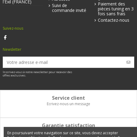
l'Exil (FRANCE)
Paiement des
Suivi de
pièces tuning en 3
commande invité
fois sans frais
Contactez-nous
Suivez-nous
Newsletter
Inscrivez-vous à notre newsletter pour recevoir des
offres exclusives.
Service client
Ecrivez-nous un message
Garantie satisfaction
Vous disposez de 14 jours pour changer d'avis et être remboursé
En poursuivant votre navigation sur ce site, vous devez accepter