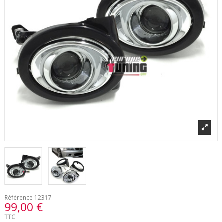
Référence
12317
99,00 €
TTC