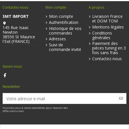
Contactez-nous
Mon compte
A propos
SMT IMPORT
Mon compte
Livraison France
et DOM TOM
Authentification
Mentions légales
145 Rue Isaac
Historique de vos
Newton
commandes
Conditions
38550 St Maurice
générales
Adresses
l'Exil (FRANCE)
Paiement des
Suivi de
pièces tuning en 3
commande invité
fois sans frais
Contactez-nous
Suivez-nous
Newsletter
Inscrivez-vous à notre newsletter pour recevoir des
offres exclusives.