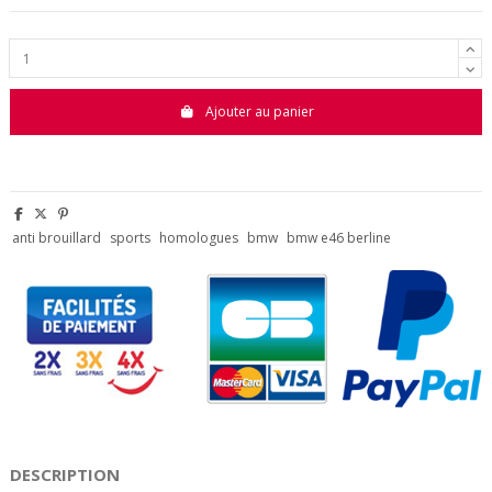
Ajouter au panier
anti brouillard
sports
homologues
bmw
bmw e46 berline
DESCRIPTION