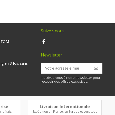
Suivez-nous
M TOM
Newsletter
ng en 3 fois sans
Inscrivez-vous à notre newsletter pour
recevoir des offres exclusives.
risé
Livraison Internationale
ns frais,
Expédition en France, en Europe et vers tous