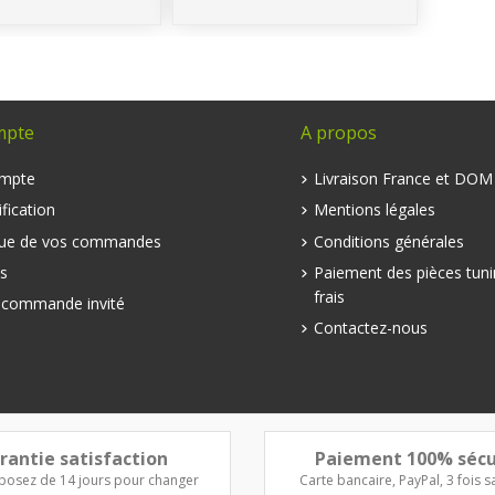
mpte
A propos
mpte
Livraison France et DO
fication
Mentions légales
que de vos commandes
Conditions générales
s
Paiement des pièces tuni
frais
e commande invité
Contactez-nous
rantie satisfaction
Paiement 100% sécu
posez de 14 jours pour changer
Carte bancaire, PayPal, 3 fois sa