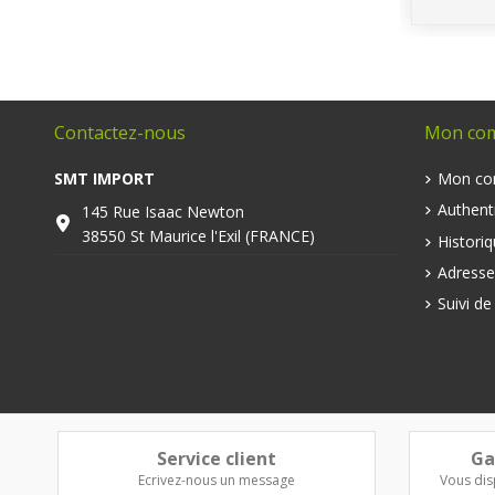
Contactez-nous
Mon co
SMT IMPORT
Mon co
Authenti
145 Rue Isaac Newton
38550 St Maurice l'Exil (FRANCE)
Histori
Adresse
Suivi d
Service client
Ga
Ecrivez-nous un message
Vous dis