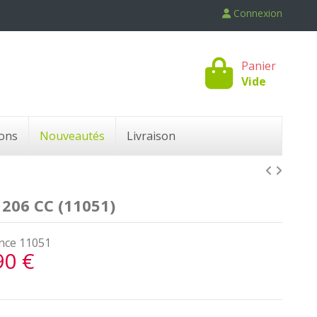
Connexion
Panier
Vide
ons
Nouveautés
Livraison
06 CC (11051)
nce
11051
90 €