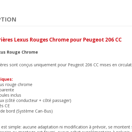
PTION
rières Lexus Rouges Chrome
pour Peugeot 206 CC
xus Rouge Chrome
ières sont conçus uniquement pour Peugeot 206 CC mises en circula
iques:
xus rouge chrome
sparente
ules inclus
eux (côté conducteur + côté passager)
és CE
r de bord (Système Can-Bus)
n est simple: aucune adaptation ni modification à prévoir, se montent su