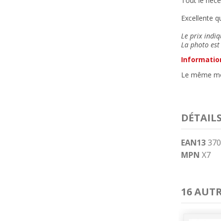
Tout le néce
Excellente qu
Le prix indiq
La photo est 
Informatio
Le même modè
DÉTAIL
EAN13
370
MPN
X7
16 AUT