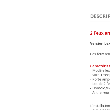
DESCRI
2 Feux ar
Version Le
Ces feux arr
Caractérist
- Modèle le
- Vitre Tran
- Porte ampo
- Lot de 2 f
- Homologu
- Anti-erreu
L'installatio