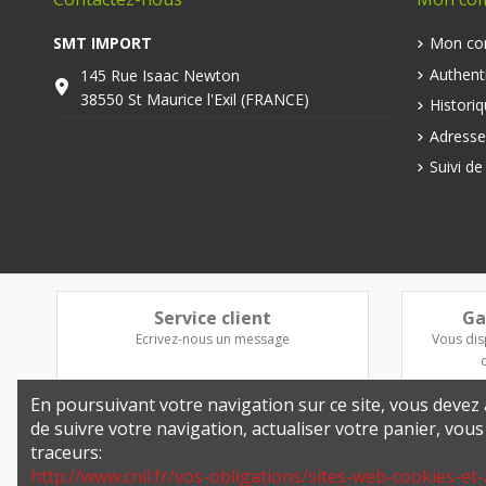
SMT IMPORT
Mon co
Authenti
145 Rue Isaac Newton
38550 St Maurice l'Exil (FRANCE)
Histori
Adresse
Suivi d
Service client
Ga
Ecrivez-nous un message
Vous dis
En poursuivant votre navigation sur ce site, vous devez a
de suivre votre navigation, actualiser votre panier, vou
traceurs:
http://www.cnil.fr/vos-obligations/sites-web-cookies-et-