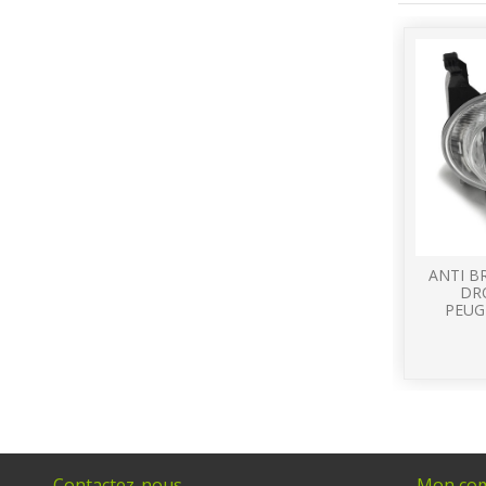
ANTI B
DR
PEUG
Contactez-nous
Mon co