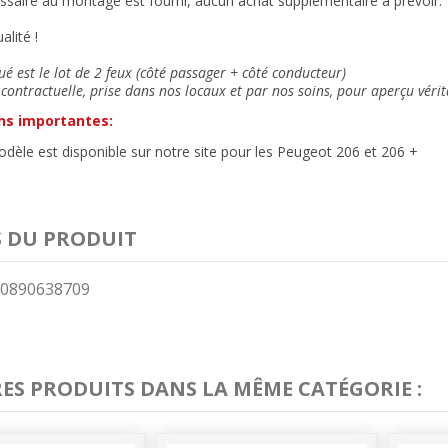
ssaire au montage est fourni, aucun achat supplémentaire à prévoir.
alité !
ué est le lot de 2 feux (côté passager + côté conducteur)
contractuelle, prise dans nos locaux et
par nos soins
, pour aperçu vérit
ns importantes:
le est disponible sur notre site pour les Peugeot 206 et 206 +
S DU PRODUIT
0890638709
RES PRODUITS DANS LA MÊME CATÉGORIE :