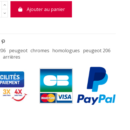
Ajouter au panier
206
peugeot
chromes
homologues
peugeot 206
arrières