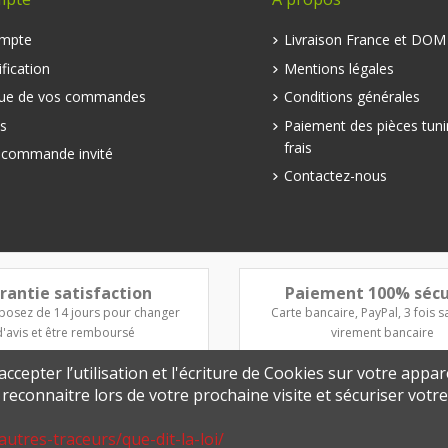
mpte
Livraison France et DO
fication
Mentions légales
que de vos commandes
Conditions générales
s
Paiement des pièces tuni
frais
e commande invité
Contactez-nous
rantie satisfaction
Paiement 100% sécu
posez de 14 jours pour changer
Carte bancaire, PayPal, 3 fois sa
d'avis et être remboursé
virement bancaire
ccepter l’utilisation et l'écriture de Cookies sur votre appar
s reconnaitre lors de votre prochaine visite et sécuriser vot
autres-traceurs/que-dit-la-loi/