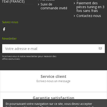
l'Exil (FRANCE)
Paiement des
Suivi de
pièces tuning en 3
commande invité
fois sans frais
Contactez-nous
Suivez-nous
Newsletter
Inscrivez-vous à notre newsletter pour recevoir des
offres exclusives.
Service client
Ecrivez-nous un message
Garantie satisfaction
Vous disposez de 14 jours pour changer d'avis et être remboursé
En poursuivant votre navigation sur ce site, vous devez accepter