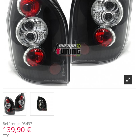
Référence
03437
139,90 €
TTC