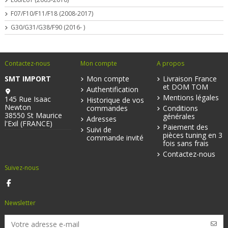
F07/F10/F11/F18 (2008-2017)
G30/G31/G38/F90 (2016- )
Contactez-nous
Mon compte
A propos
SMT IMPORT
Mon compte
Livraison France
et DOM TOM
Authentification
Mentions légales
145 Rue Isaac
Historique de vos
Newton
commandes
Conditions
38550 St Maurice
générales
Adresses
l'Exil (FRANCE)
Paiement des
Suivi de
pièces tuning en 3
commande invité
fois sans frais
Contactez-nous
Suivez-nous
Newsletter