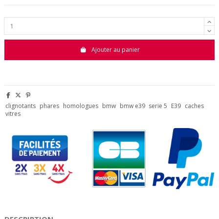
Ajouter au panier
clignotants
phares
homologues
bmw
bmw e39
serie 5
E39
caches
vitres
DESCRIPTION