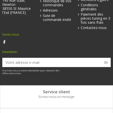
145 Rue Isaac
Historique de vos
Newton
commandes
Conditions
38550 St Maurice
générales
Adresses
l'Exil (FRANCE)
Paiement des
Suivi de
pièces tuning en 3
commande invité
fois sans frais
Contactez-nous
Suivez-nous
Newsletter
Inscrivez-vous à notre newsletter pour recevoir des
offres exclusives.
Service client
Ecrivez-nous un message