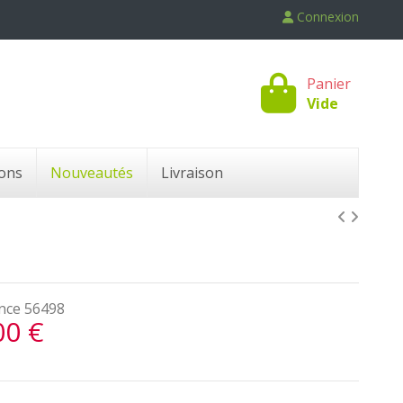
Connexion
Panier
Vide
ons
Nouveautés
Livraison
nce
56498
00 €