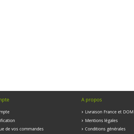
mpte
A propos
mpte
Livraison France et DO
fication
Mentions légales
que de vos commandes
Conditions générales