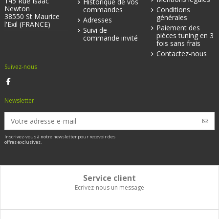
145 Rue Isaac
Historique de vos
Newton
commandes
Conditions
38550 St Maurice
générales
Adresses
l'Exil (FRANCE)
Paiement des
Suivi de
pièces tuning en 3
commande invité
fois sans frais
Contactez-nous
Suivez-nous
Newsletter
Inscrivez-vous à notre newsletter pour recevoir des
offres exclusives.
Service client
Ecrivez-nous un message