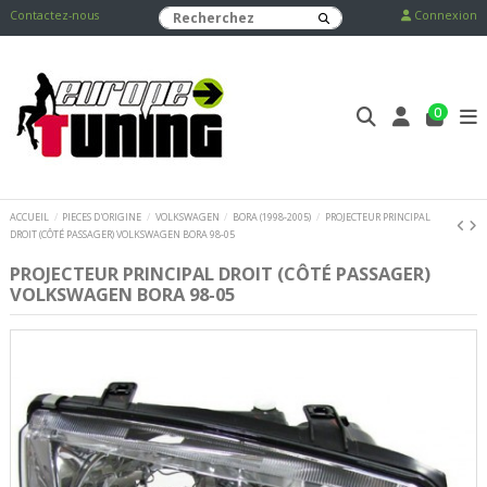
Contactez-nous
Connexion
0
ACCUEIL
PIECES D'ORIGINE
VOLKSWAGEN
BORA (1998-2005)
PROJECTEUR PRINCIPAL
DROIT (CÔTÉ PASSAGER) VOLKSWAGEN BORA 98-05
PROJECTEUR PRINCIPAL DROIT (CÔTÉ PASSAGER)
VOLKSWAGEN BORA 98-05