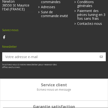
Newton
commandes
Conditions
38550 St Maurice
générales
Adresses
l'Exil (FRANCE)
Paiement des
Suivi de
pièces tuning en 3
commande invité
fois sans frais
Contactez-nous
Suivez-nous
Newsletter
Inscrivez-vous à notre newsletter pour recevoir des
offres exclusives.
Service client
Ecrivez-nous un message
Garantie satisfaction