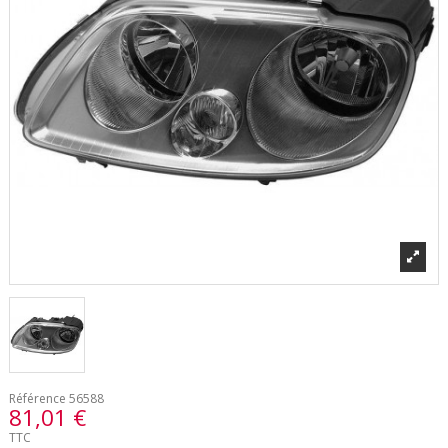
Référence
56588
81,01 €
TTC