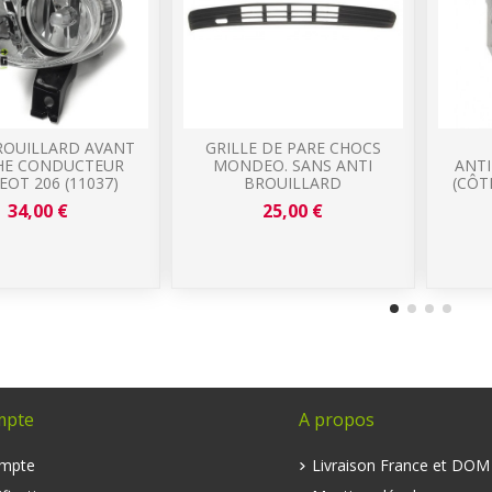
ROUILLARD AVANT
GRILLE DE PARE CHOCS
HE CONDUCTEUR
MONDEO. SANS ANTI
ANT
EOT 206 (11037)
BROUILLARD
(CÔT
34,00 €
25,00 €
mpte
A propos
mpte
Livraison France et DO