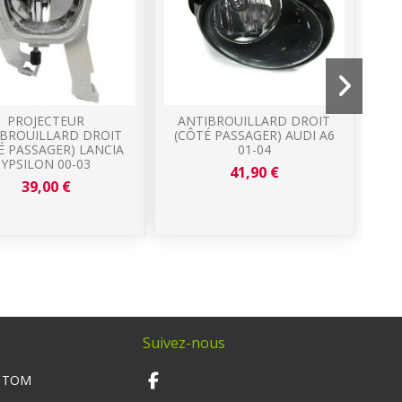
PROJECTEUR
ANTIBROUILLARD DROIT
PH
IBROUILLARD DROIT
(CÔTÉ PASSAGER) AUDI A6
É PASSAGER) LANCIA
01-04
YPSILON 00-03
41,90 €
39,00 €
Suivez-nous
M TOM