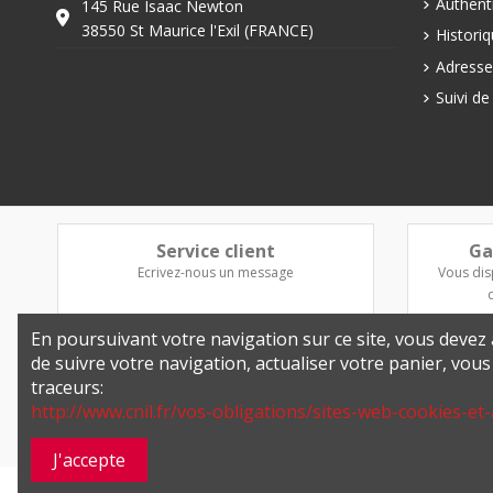
Authenti
145 Rue Isaac Newton
38550 St Maurice l'Exil (FRANCE)
Histori
Adresse
Suivi d
Service client
Ga
Ecrivez-nous un message
Vous dis
En poursuivant votre navigation sur ce site, vous devez a
de suivre votre navigation, actualiser votre panier, vou
traceurs:
http://www.cnil.fr/vos-obligations/sites-web-cookies-et-
J'accepte