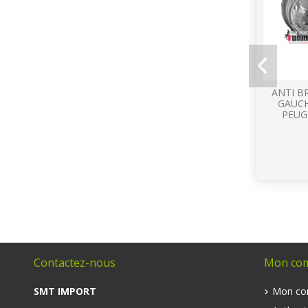
ANTI B
GAUC
PEUG
Contactez-nous
Mon co
SMT IMPORT
Mon co