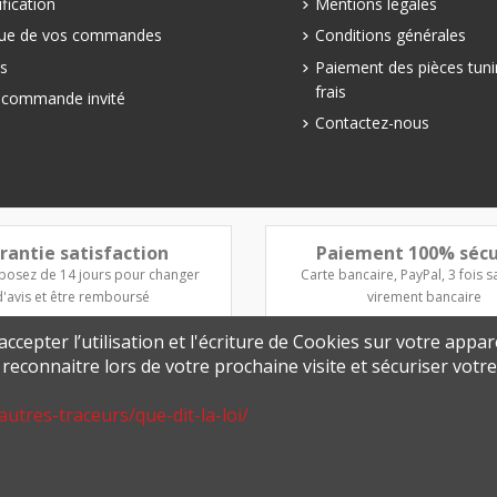
fication
Mentions légales
que de vos commandes
Conditions générales
s
Paiement des pièces tuni
frais
e commande invité
Contactez-nous
rantie satisfaction
Paiement 100% sécu
posez de 14 jours pour changer
Carte bancaire, PayPal, 3 fois sa
d'avis et être remboursé
virement bancaire
ccepter l’utilisation et l'écriture de Cookies sur votre appar
s reconnaitre lors de votre prochaine visite et sécuriser vot
autres-traceurs/que-dit-la-loi/
© 2026 Europetuning.com