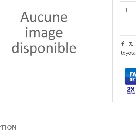
toyota
PTION