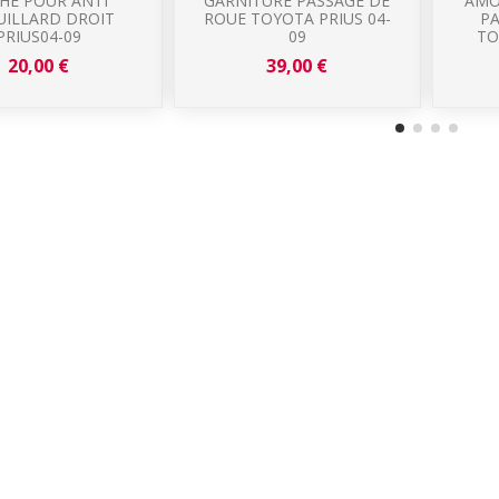
HE POUR ANTI
GARNITURE PASSAGE DE
AMO
UILLARD DROIT
ROUE TOYOTA PRIUS 04-
PA
PRIUS04-09
09
TO
20,00 €
39,00 €