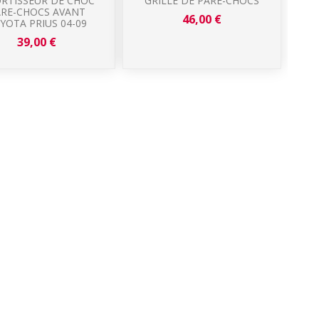
RTISSEUR DE CHOC
GRILLE DE PARE-CHOCS
RE-CHOCS AVANT
P
46,00 €
YOTA PRIUS 04-09
39,00 €