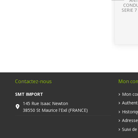
ANT
CONDU
SERIE 7
Contactez-nous
Mon co
SMT IMPORT
Mon co
Authenti
145 Rue Isaac Newton
38550 St Maurice l'Exil (FRANCE)
Histori
Adresse
Suivi d