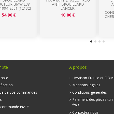
I BROUILLARD
FIX. AVANT D. AVEC TROU
E
CTEUR BMW E38
ANTI BROUILLARD
A
 1994-2001 (12132)
LANCER.
COND
54,90 €
10,00 €
CHER
mpte
A propos
mpte
Livraison France et DO
fication
Mentions légales
que de vos commandes
Conditions générales
s
Paiement des pièces tuni
frais
e commande invité
Contactez-nous