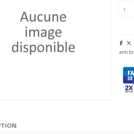
anti br
PTION