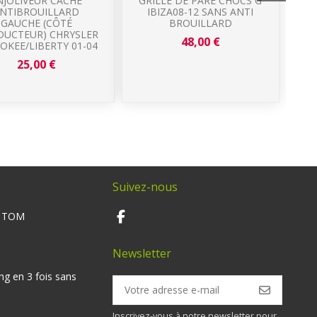
NJOLIVEUR CACHE
GRILLE DE PARE CHOCS G
NTIBROUILLARD
IBIZA08-12 SANS ANTI
GAUCHE (CÔTÉ
BROUILLARD
UCTEUR) CHRYSLER
48,00 €
OKEE/LIBERTY 01-04
C
25,00 €
Suivez-nous
M TOM
Newsletter
ng en 3 fois sans
Inscrivez-vous à notre newsletter pour