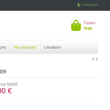
Connexion
Panier
Vide
ons
Nouveautés
Livraison
09
nce
56005
00 €